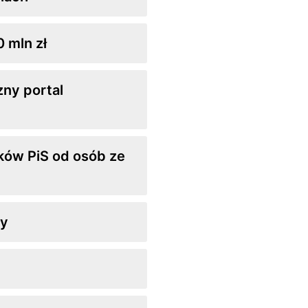
 mln zł
zny portal
yków PiS od osób ze
ry