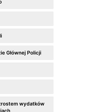
o
i
 Głównej Policji
zrostem wydatków
iach