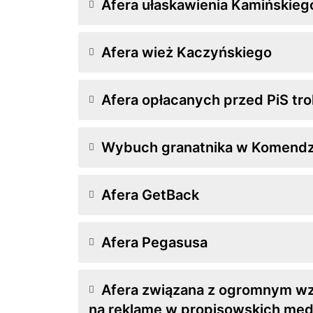
Afera ułaskawienia Kamińskieg
Afera wież Kaczyńskiego
Afera opłacanych przed PiS trol
Wybuch granatnika w Komendzie
Afera GetBack
Afera Pegasusa
Afera związana z ogromnym w
na reklamę w propisowskich med