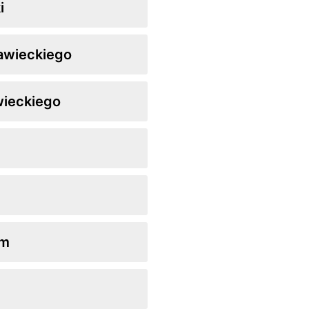
i
awieckiego
wieckiego
em