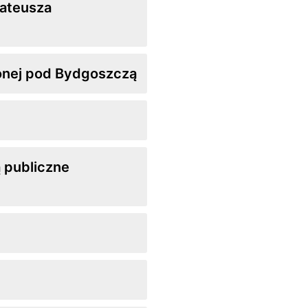
Mateusza
zionej pod Bydgoszczą
ą publiczne